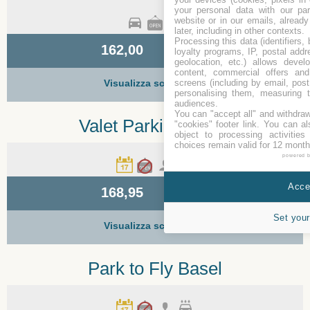
your personal data with our par
website or in our emails, alread
later, including in other contexts.
Processing this data (identifiers,
Coperto + Chiavi In Tasca
162,00
loyalty programs, IP, postal add
7 giorni - Standard
geolocation, etc.) allows devel
»
content, commercial offers an
Visualizza scheda
screens (including by email, pos
personalising them, measuring t
audiences.
You can "accept all" and withdraw
Valet Parking Basel
"cookies" footer link
. You can al
object to processing activitie
choices remain valid for 12 month
powered 
Scoperto + Valet
Accep
168,95
7 giorni - Standard
»
Set your
Visualizza scheda
Park to Fly Basel