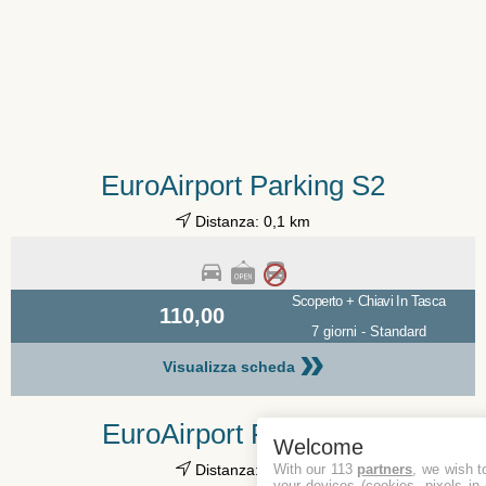
EuroAirport Parking S2
Distanza: 0,1 km
Scoperto + Chiavi In Tasca
110,00
7 giorni - Standard
»
Visualizza scheda
EuroAirport Parking F1
Welcome
With our 113
partners
, we wish t
Distanza: 0,1 km
your devices (cookies, pixels in